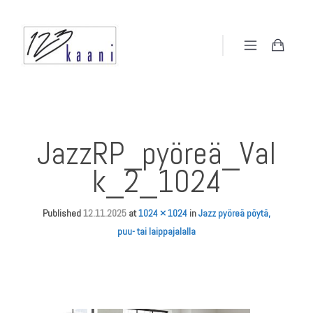
JazzRP_pyöreä_Val
k_2_1024
Published
12.11.2025
at
1024 × 1024
in
Jazz pyöreä pöytä,
puu- tai laippajalalla