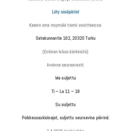
Liity sisäpiiriin!
Kaanin oma myymälä toimii osoitteessa:
Satakunnantie 162, 20320 Turku
(Entinen Iskun kiinteistö)
Avoinna seuraavasti:
Ma suljettu
Ti – La 11 – 18
Su suljettu
Poikkeusaukioloajat, suljettu seuraavina päivinä: