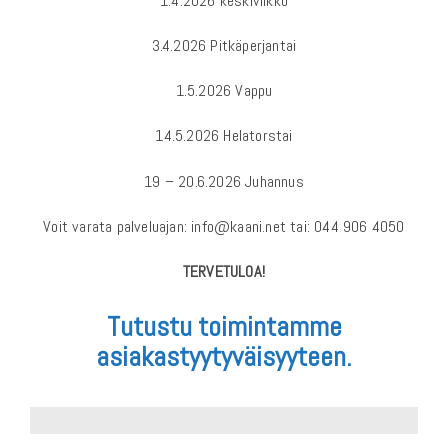
1.4.2026 keskiviikko
3.4.2026 Pitkäperjantai
1.5.2026 Vappu
14.5.2026 Helatorstai
19 – 20.6.2026 Juhannus
Voit varata palveluajan: info@kaani.net tai: 044 906 4050
TERVETULOA!
Tutustu toimintamme
asiakastyytyväisyyteen.