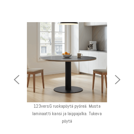
Previous
Next
Image
Image
123versG ruokapöytä pyöreä. Musta
laminaatti kansi ja laippajalka. Tukeva
pöytä