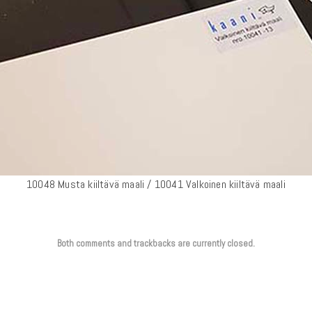
10048 Musta kiiltävä maali / 10041 Valkoinen kiiltävä maali
Both comments and trackbacks are currently closed.