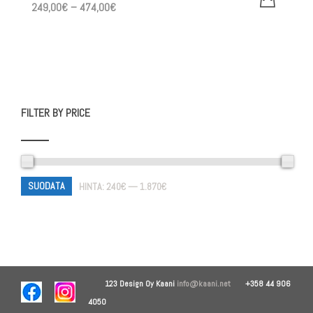
Hintaluokka:
249,00
€
–
474,00
€
249,00€
-
474,00€
FILTER BY PRICE
SUODATA
HINTA:
240€
—
1.870€
123 Design Oy
Kaani
info@kaani.net
+358 44 906
4050