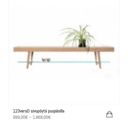
123versD sivupöytä puujaloilla
Hintaluokka:
999,00
€
–
1.868,00
€
999,00€
-