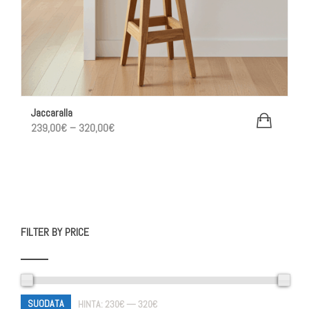
Jaccaralla
Hintaluokka:
239,00
€
–
320,00
€
239,00€
-
320,00€
FILTER BY PRICE
SUODATA
HINTA:
230€
—
320€